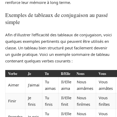
renforce leur mémoire à long terme.
Exemples de tableaux de conjugaison au passé
simple
Afin d’illustrer l’efficacité des tableaux de conjugaison, voici
quelques exemples pertinents qui peuvent être utilisés en
classe. Un tableau bien structuré peut facilement devenir
un guide pratique. Voici un exemple sommaire de tableau
contenant quelques verbes courants :
Verbe
Je
Tu
Il/Elle
Nous
Vous
Tu
Il/Elle
Nous
Vous
Aimer
J’aimai
aimas
aima
aimâmes
aimâtes
Je
Tu
Il/Elle
Nous
Vous
Finir
finis
finis
finit
finîmes
finîtes
Tu
Il/Elle
Nous
Vous
Prendre
Je pris