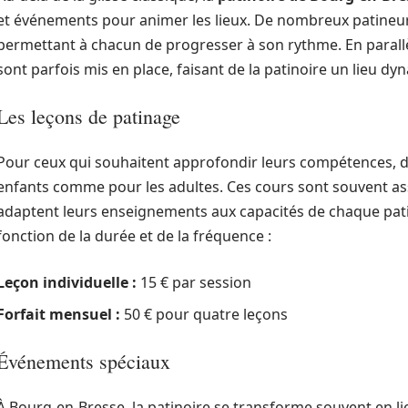
et événements pour animer les lieux. De nombreux patineurs
permettant à chacun de progresser à son rythme. En parallè
sont parfois mis en place, faisant de la patinoire un lieu dy
Les leçons de patinage
Pour ceux qui souhaitent approfondir leurs compétences, d
enfants comme pour les adultes. Ces cours sont souvent ass
adaptent leurs enseignements aux capacités de chaque patine
fonction de la durée et de la fréquence :
Leçon individuelle :
15 € par session
Forfait mensuel :
50 € pour quatre leçons
Événements spéciaux
À Bourg-en-Bresse, la patinoire se transforme souvent en 