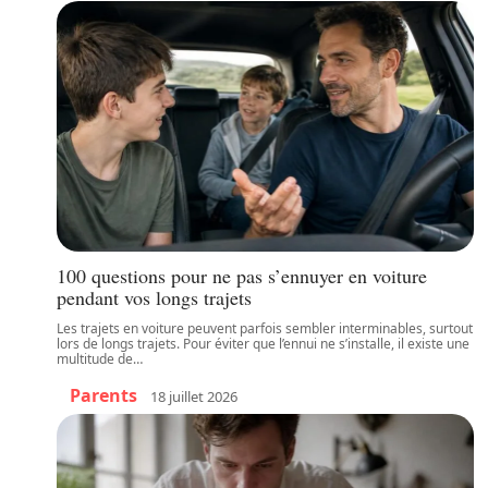
100 questions pour ne pas s’ennuyer en voiture
pendant vos longs trajets
Les trajets en voiture peuvent parfois sembler interminables, surtout
lors de longs trajets. Pour éviter que l’ennui ne s’installe, il existe une
multitude de
…
Parents
18 juillet 2026