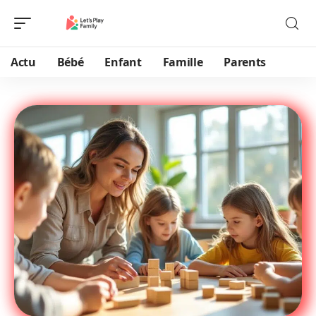
Actu
Bébé
Enfant
Famille
Parents