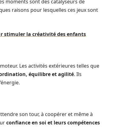
Ces moments sont des catalyseurs de
lques raisons pour lesquelles ces jeux sont
r stimuler la créativité des enfants
teur. Les activités extérieures telles que
ordination, équilibre et agilité
. Ils
’énergie.
à attendre son tour, à coopérer et même à
eur
confiance en soi et leurs compétences