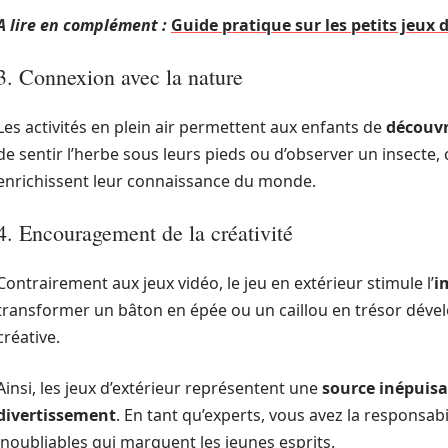
A lire en complément :
Guide pratique sur les petits jeux
3. Connexion avec la nature
Les activités en plein air permettent aux enfants de
découvr
de sentir l’herbe sous leurs pieds ou d’observer un insecte, c
enrichissent leur connaissance du monde.
4. Encouragement de la créativité
Contrairement aux jeux vidéo, le jeu en extérieur stimule l’
i
transformer un bâton en épée ou un caillou en trésor déve
créative.
Ainsi, les jeux d’extérieur représentent une
source inépuisa
divertissement
. En tant qu’experts, vous avez la responsabil
inoubliables qui marquent les jeunes esprits.