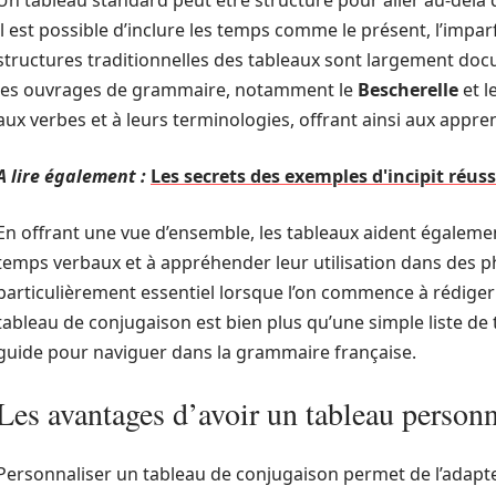
Un tableau standard peut être structuré pour aller au-del
il est possible d’inclure les temps comme le présent, l’imparf
structures traditionnelles des tableaux sont largement do
les ouvrages de grammaire, notamment le
Bescherelle
et l
aux verbes et à leurs terminologies, offrant ainsi aux app
A lire également :
Les secrets des exemples d'incipit réus
En offrant une vue d’ensemble, les tableaux aident également
temps verbaux et à appréhender leur utilisation dans des ph
particulièrement essentiel lorsque l’on commence à rédiger
tableau de conjugaison est bien plus qu’une simple liste de t
guide pour naviguer dans la grammaire française.
Les avantages d’avoir un tableau personn
Personnaliser un tableau de conjugaison permet de l’adapt