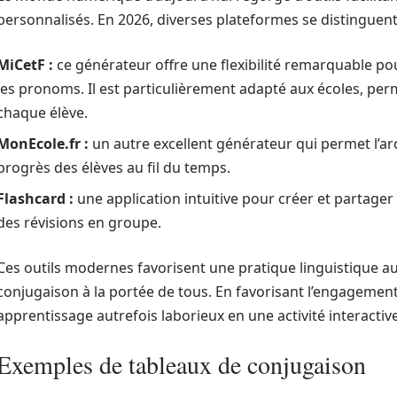
personnalisés. En 2026, diverses plateformes se distinguent p
MiCetF :
ce générateur offre une flexibilité remarquable pou
les pronoms. Il est particulièrement adapté aux écoles, pe
chaque élève.
MonEcole.fr :
un autre excellent générateur qui permet l’arch
progrès des élèves au fil du temps.
Flashcard :
une application intuitive pour créer et partager
des révisions en groupe.
Ces outils modernes favorisent une pratique linguistique a
conjugaison à la portée de tous. En favorisant l’engagement
apprentissage autrefois laborieux en une activité interactiv
Exemples de tableaux de conjugaison