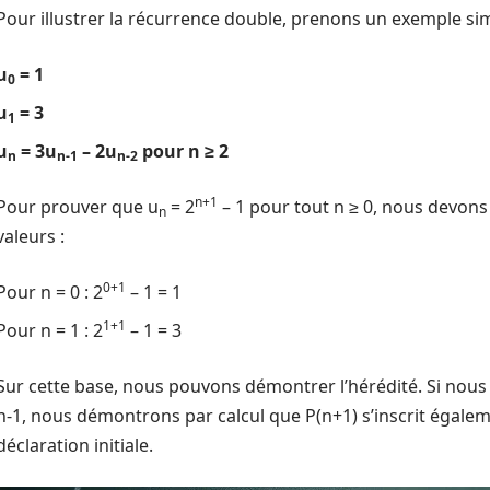
Pour illustrer la récurrence double, prenons un exemple sim
u
= 1
0
u
= 3
1
u
= 3u
– 2u
pour n ≥ 2
n
n-1
n-2
n+1
Pour prouver que u
= 2
– 1 pour tout n ≥ 0, nous devons
n
valeurs :
0+1
Pour n = 0 : 2
– 1 = 1
1+1
Pour n = 1 : 2
– 1 = 3
Sur cette base, nous pouvons démontrer l’hérédité. Si nous 
n-1, nous démontrons par calcul que P(n+1) s’inscrit égalem
déclaration initiale.