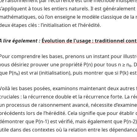
Le raisonnement par récurrence est une méthode indispens
s’appliquent à tous les entiers naturels. Il est généralemen
mathématiques, où l’on enseigne le modèle classique de la 
deux étapes clés : l’initialisation et l’hérédité.
A lire également :
Évolution de l'usage : traditionnel con
Pour comprendre les bases, prenons un instant pour illust
vous désiriez prouver une propriété P(n) pour tous n ≥ n₀.
que P(n₀) est vrai (initialisation), puis montrer que si P(k) est 
Voilà les bases posées, examinons maintenant deux autres 
cruciales : la récurrence double et la récurrence forte. La
un processus de raisonnement avancé, nécessite d’examine
précédents lors de l’hérédité. Cela signifie que pour établir 
démontrer que P(n-1) est vérifié, mais également que P(n-2) 
utile dans des contextes où la relation entre les dépendanc