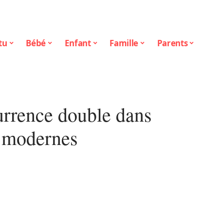
tu
Bébé
Enfant
Famille
Parents
currence double dans
s modernes