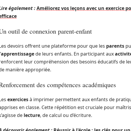
Lire également :
Améliorez vos leçons avec un exercice p
efficace
Un outil de connexion parent-enfant
Les devoirs offrent une plateforme pour que les
parents
pu
’
apprentissage
de leurs enfants. En participant aux
activit
renforcent leur compréhension des besoins éducatifs de leu
de manière appropriée.
Renforcement des compétences académiques
Les
exercices
à imprimer permettent aux enfants de pratiqu
apprises en classe. Cette répétition est cruciale pour maîtr
s’agisse de
lecture
, de calcul ou d’écriture.
A découvrir également :
Réussir à l'école : les clés pour u