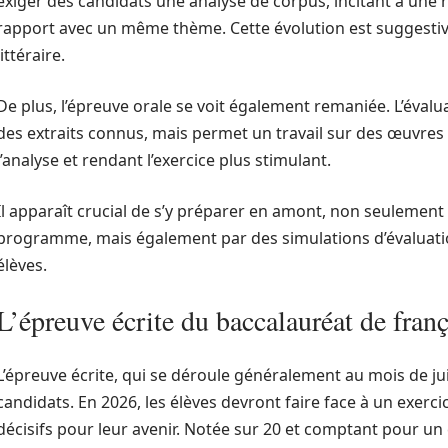
exiger des candidats une analyse de corpus, incitant à une r
rapport avec un même thème. Cette évolution est suggesti
littéraire.
De plus, l’épreuve orale se voit également remaniée. L’éval
des extraits connus, mais permet un travail sur des œuvres 
l’analyse et rendant l’exercice plus stimulant.
Il apparaît crucial de s’y préparer en amont, non seulement
programme, mais également par des simulations d’évaluatio
élèves.
L’épreuve écrite du baccalauréat de franç
L’épreuve écrite, qui se déroule généralement au mois de ju
candidats. En 2026, les élèves devront faire face à un exercic
décisifs pour leur avenir. Notée sur 20 et comptant pour un c