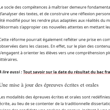
Le socle des compétences à maîtriser demeure fondamental : i
d’analyser des textes, et de construire une réflexion person
été modifié pour les rendre plus adaptées aux réalités du 
désormais s’appropier ces nouvelles attentes en mettant le
Cette réforme pourrait également refléter une prise en co
observées dans les classes. En effet, sur le plan des conte
s’engagent à orienter les élèves vers une compréhension p
littéraires.
A lire aussi :
Tout savoir sur la date du résultat du bac f
Une mise à jour des épreuves écrites et orales
Les modalités des épreuves écrites et orales sont redéfinies
écrite, au lieu de se contenter de la traditionnelle dissert