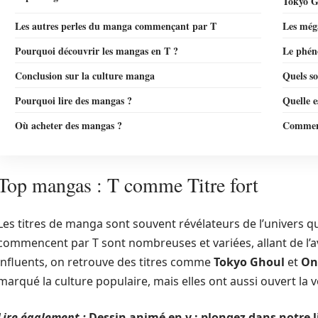
Tokyo G
Les autres perles du manga commençant par T
Les méga
Pourquoi découvrir les mangas en T ?
Le phén
Conclusion sur la culture manga
Quels s
Pourquoi lire des mangas ?
Quelle e
Où acheter des mangas ?
Comment
Top mangas : T comme Titre fort
Les titres de manga sont souvent révélateurs de l’univers q
commencent par T sont nombreuses et variées, allant de l’av
influents, on retrouve des titres comme
Tokyo Ghoul
et
On
marqué la culture populaire, mais elles ont aussi ouvert la vo
Lire également :
Dessin animé en v : plongez dans notre