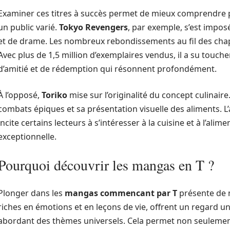
Examiner ces titres à succès permet de mieux comprendre p
un public varié.
Tokyo Revengers
, par exemple, s’est impo
et de drame. Les nombreux rebondissements au fil des chapi
Avec plus de 1,5 million d’exemplaires vendus, il a su touche
d’amitié et de rédemption qui résonnent profondément.
À l’opposé,
Toriko
mise sur l’originalité du concept culinair
combats épiques et sa présentation visuelle des aliments. L
incite certains lecteurs à s’intéresser à la cuisine et à l’al
exceptionnelle.
Pourquoi découvrir les mangas en T ?
Plonger dans les
mangas commencant par T
présente de 
riches en émotions et en leçons de vie, offrent un regard un
abordant des thèmes universels. Cela permet non seulement 