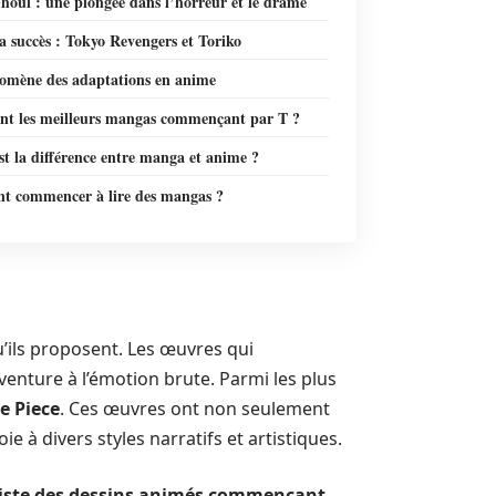
houl : une plongée dans l’horreur et le drame
 succès : Tokyo Revengers et Toriko
omène des adaptations en anime
ont les meilleurs mangas commençant par T ?
st la différence entre manga et anime ?
 commencer à lire des mangas ?
u’ils proposent. Les œuvres qui
enture à l’émotion brute. Parmi les plus
e Piece
. Ces œuvres ont non seulement
ie à divers styles narratifs et artistiques.
 liste des dessins animés commençant