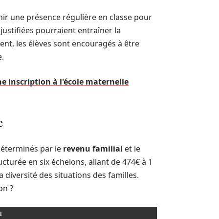
enir une présence régulière en classe pour
ustifiées pourraient entraîner la
ent, les élèves sont encouragés à être
e.
e inscription à l'école maternelle
e
déterminés par le
revenu familial
et le
cturée en six échelons, allant de 474€ à 1
diversité des situations des familles.
on ?
l