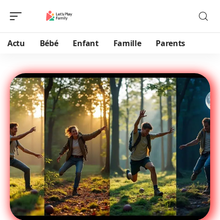
Actu
Bébé
Enfant
Famille
Parents