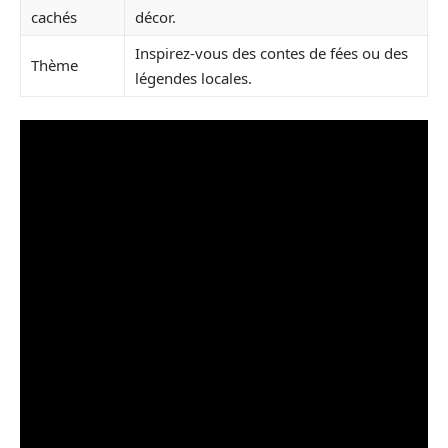
cachés
décor.
Inspirez-vous des contes de fées ou des
Thème
légendes locales.