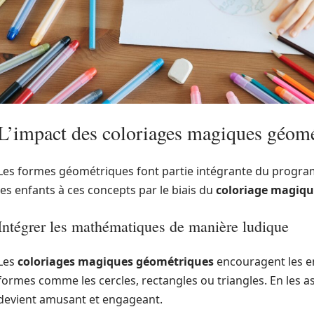
L’impact des coloriages magiques géomét
Les formes géométriques font partie intégrante du program
les enfants à ces concepts par le biais du
coloriage magiq
Intégrer les mathématiques de manière ludique
Les
coloriages magiques géométriques
encouragent les en
formes comme les cercles, rectangles ou triangles. En les a
devient amusant et engageant.